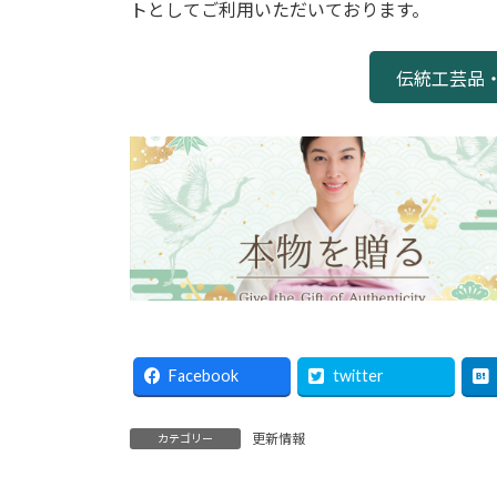
日
トとしてご利用いただいております。
時
:
伝統工芸品
Facebook
twitter
更新情報
カテゴリー