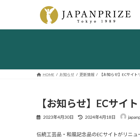
コ
ナ
ン
ビ
テ
ゲ
ン
ー
ツ
シ
へ
ョ
ス
ン
キ
に
ッ
移
プ
動
HOME
お知らせ
更新情報
【お知らせ】ECサイト
【お知らせ】ECサイ
最
2023年4月30日
2024年4月18日
japanp
終
更
伝統工芸品・和風記念品のECサイトがリニュ
新